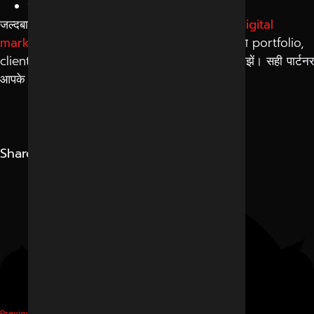
लंबे समय तक ग्रोथ मिलती है
जल्दबाजी में किसी भी एजेंसी को हायर न करें। एक सही
digital
marketing agency in Indore
चुनने के लिए उनका portfolio,
client feedback और काम करने का तरीका जरूर समझें। सही पार्टनर
आपके बिजनेस को नई ऊंचाइयों तक पहुंचा सकता है।
Share
Digital Marketing
Previous