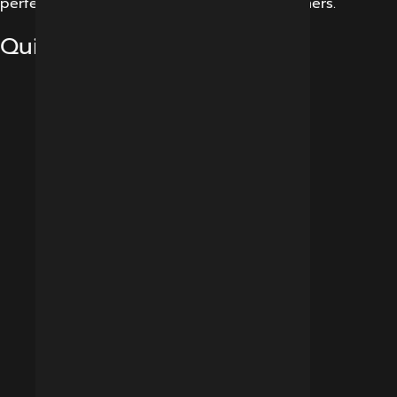
perfect experience for our potential customers.
Quick Links