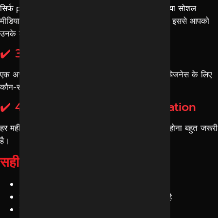
सिर्फ promises पर भरोसा न करें। एजेंसी की वेबसाइट या सोशल
मीडिया पर उनके क्लाइंट्स की success stories देखें। इससे आपको
उनके काम की वास्तविक झलक मिलेगी।
✔️ 3. Transparent Strategy
एक अच्छी एजेंसी आपको यह साफ बताएगी कि वह आपके बिजनेस के लिए
कौन-सी रणनीति अपनाएगी और कैसे रिजल्ट देगी।
✔️ 4. Reporting और Communication
हर महीने रिपोर्ट मिलना और एजेंसी का आसानी से उपलब्ध होना बहुत जरूरी
है।
सही एजेंसी चुनना क्यों जरूरी है?
आपका मार्केटिंग बजट सही जगह खर्च होता है
बेहतर ROI (Return on Investment) मिलता है
ब्रांड की ऑनलाइन पहचान मजबूत होती है