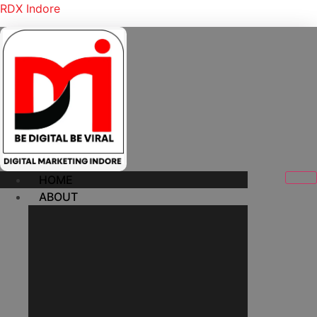
RDX Indore
HOME
ABOUT