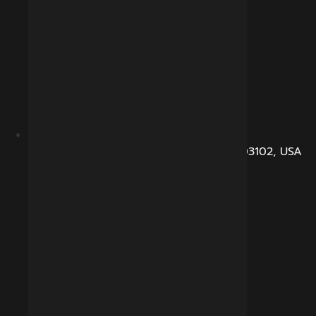
104, Dunbarton Road, Manchester, NH 03102, USA