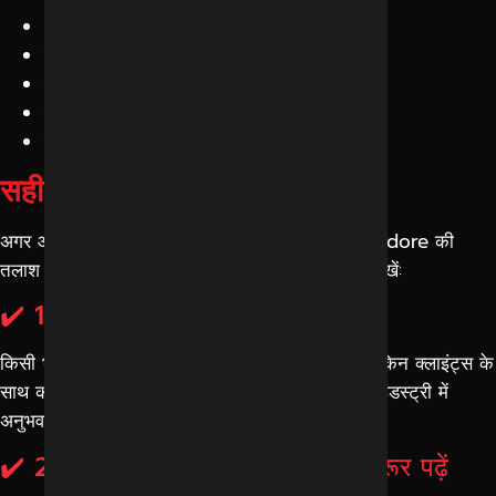
SEO (Search Engine Optimization)
सोशल मीडिया मार्केटिंग
गूगल Ads और PPC
कंटेंट मार्केटिंग
वेबसाइट डिजाइन और डेवलपमेंट
सही एजेंसी कैसे चुनें?
अगर आप
best digital marketing agency in Indore
की
तलाश कर रहे हैं, तो नीचे दिए गए पॉइंट्स जरूर ध्यान में रखें:
✔️ 1. Portfolio और अनुभव देखें
किसी भी एजेंसी का portfolio यह बताता है कि उन्होंने किन क्लाइंट्स के
साथ काम किया है और क्या रिजल्ट दिए हैं। अलग-अलग इंडस्ट्री में
अनुभव होना एक बड़ा प्लस होता है।
✔️ 2. Client Success Stories जरूर पढ़ें