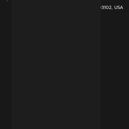
104, Dunbarton Road, Manchester, NH 03102, USA