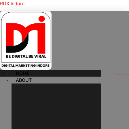
RDX Indore
HOME
ABOUT