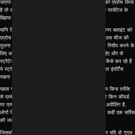
जाएगा लेकिन अगर किसी बिजनेस ओनर ने किसी क्लाइंट को एप्रोच किया
है तो वो परसेंटेज ऑफ कन्वर्जन आपकी रिसीव्ड इंक्वायरी के परसेंटेज के
बिहाफ पर कम देता है
यानि कि सीधे सरल शब्दों में कहें कि अगर कोई
बिजनेस ओनर क्लाइंट
को
एप्रोच करता है तो वहाँ पर कन्वर्जन के चांसेस कम होते हैं उस चीज की
तुलना में जहाँ पर आपको इंक्वायरी रिसीव हुई है तो इंक्वायरी रिसीव करने के
लिए आपको एक टॉप डिजिटल मार्केटिंग स्ट्रैटेजी होनी चाहिए और वो
स्ट्रैटेजी होनी चाहिए कि आपको अपने बिजनेस को प्रमोट कैसे कर रहे हैं
ये स्ट्रेटेजी में आपका इसमें आपका सबसे पहले पाँच पॉइंट पर इंपॉर्टेंस
रखना है
पहला पॉइंट अगर मैं देखूँ तो आपका लोकल बिजनेस को आप किस तरीके
से प्रमोट कर रहे हो, किन कीवर्ड्स पर आपकी वेबसाइट को किन कीवर्ड
पर प्रमोट कर रहे हो तीसरा आपका सोशल प्रेजेंस कितना अपीलिंग है,
लोगों कितना एंगेज कर रहा है क्योंकि हर व्यक्ति को कहीं न कहीं एक सर्विस
की जरूरत पड़ती है
जिसको आप सर्व कर रहे हो अब डिपेंड करता है दो चीज़ों पर यदि वो गूगल