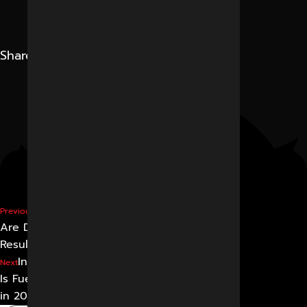
Share
Why Performance Ads
Previous
Are Driving Real Business
Results
Instagram Reels Strategy
Next
Is Fueling Business Growth
in 2026