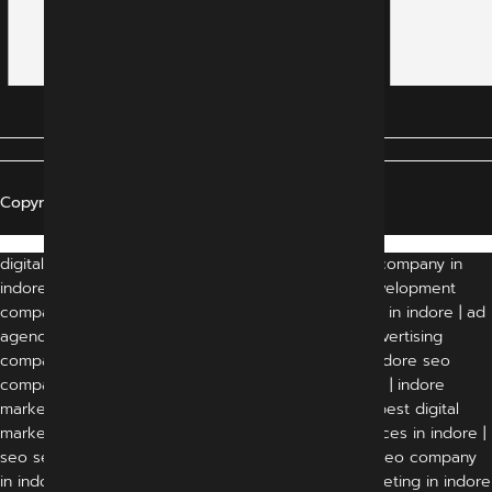
Copyright © 2024 All Rights Reserved
digital marketing agency indore | digital marketing company in
indore | indore digital marketing company | web development
company in indore | website development company in indore | ad
agency in indore | advertising agency in indore | advertising
companies in indore | digital marketing in indore | indore seo
company | best digital marketing company in indore | indore
marketing company | marketing agency in indore | best digital
marketing agency in indore | digital marketing services in indore |
seo services in indore | seo services indore | best seo company
in indore | seo agency in indore | social media marketing in indore