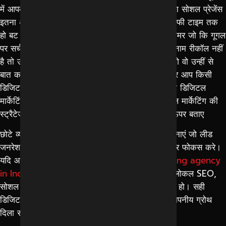
में आपका नाम सर्च कर रहा है तो कहीं न कहीं आपने अपना सोशल प्रेजेंस
इतना अच्छा रखा है कि वो आपके कस्टमर के दिमाग में काफी टाइम तक
हो बट यदि आपका सोशल प्रेजेंस नहीं है या फिर उस कस्टमर जो कि गूगल
पर सर्च कर रहा है उसके पास किसी सर्विस प्रोवाइडर का नाम रीकॉल नहीं
है तो उसे गूगल के फस्ट पेज़ पर जो सर्विस प्रोवाइडर मिलेंगे वो उन्हीं से
बात करके, निगोशिएट करके अपना काम करवाएगा तो अगर आप किसी
डिजिटल मार्केटिंग एजेंसी को सेलेक्ट करते हैं या फिर किसी
डिजिटल
मार्केटिंग कंपनी
को सेलेक्ट करते हैं तो आपकी जो डिजिटल मार्केटिंग की
स्ट्रैटेजी होगी वो इस तरीके की होनी चाहिए जो मैंने बिंदु ऊपर बताए
छोटे व्यवसायों के लिए यह जरूरी है कि वे ऐसी रणनीति अपनाएं जो लीड
जनरेशन, ब्रांड रिकॉल और गूगल फर्स्ट पेज विजिबिलिटी पर फोकस करे।
यदि आप अपने बिज़नेस के लिए
best digital marketing agency
in Indore
की तलाश कर रहे हैं, तो ऐसी एजेंसी चुनें जो लोकल
SEO,
सोशल मीडिया मार्केटिंग
और
पेड कैंपेन मैनेजमेंट
में एक्सपर्ट हो। सही
डिजिटल मार्केटिंग कंपनी आपके बिज़नेस को स्थायी और मापनीय ग्रोथ
दिला सकती है।